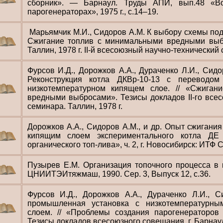
сборник». — Барнаул. Труды АПИ, вып.48 «В
парогенераторах», 1975 г., с.14–19.
Марьямчик М.И., Сидоров А.М. К выбору схемы под
Сжигание топлив с минимальными вредными выбр
Таллин, 1978 г. II-й всесоюзный научно-технический
Фурсов И.Д., Дорожков А.А., Дураченко Л.И., Сидо
Реконструкция котла ДКВр-10-13 с переводо
низкотемпературном кипящем слое. // «Сжиган
вредными выбросами». Тезисы докладов II-го всес
семинара. Таллин, 1978 г.
Дорожков А.А., Сидоров А.М., и др. Опыт сжигания
кипящим слоем экспериментального котла ДЕ 
органического топ-лива», ч. 2, г. Новосибирск: ИТФ 
Пузырев Е.М. Организация топочного процесса в 
ЦНИИТЭИтяжмаш, 1990. Сер. 3, Выпуск 12, с.36.
Фурсов И.Д., Дорожков А.А., Дураченко Л.И., 
промышленная установка с низкотемпературн
слоем. // «Проблемы создания парогенераторов
Тезисы докладов всесоюзного совещания. г. Барнаул,