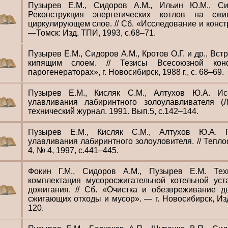
Пузырев Е.М., Сидоров А.М., Ильин Ю.М., Си
Реконструкция энергетических котлов на сж
циркулирующем слое. // Сб. «Исследование и конс
—Томск: Изд. ТПИ, 1993, с.68–71.
Пузырев Е.М., Сидоров А.М., Кротов О.Г. и др., Вст
кипящим слоем. // Тезисы Всесоюзной кон
парогенераторах», г. Новосибирск, 1988 г., с. 68–69.
Пузырев Е.М., Кисляк С.М., Алтухов Ю.А. Ис
улавливания лабиринтного золоулавливателя (Л
технический журнал. 1991. Вып.5, с.142–144.
Пузырев Е.М., Кисляк С.М., Алтухов Ю.А. 
улавливания лабиринтного золоуловителя. // Тепло
4, № 4, 1997, с.441–445.
Фокин Г.М., Сидоров А.М., Пузырев Е.М. Техн
комплектация мусоросжигательной котельной ус
дожигания. // Сб. «Очистка и обезвреживание д
сжигающих отходы и мусор». — г. Новосибирск, Из
120.