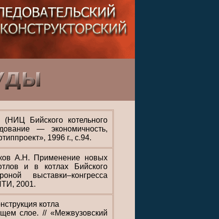
 (НИЦ Бийского котельного
дование — экономичность,
иппроект», 1996 г., с.94.
ков А.Н. Применение новых
котлов и в котлах Бийского
оной выставки–конгресса
ТИ, 2001.
онструкция котла
щем слое. // «Межвузовский