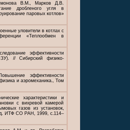
монова В.М., Марков Д.В.
игание дробленого угля в
труирование паровых котлов»
роенные уловители в котлах с
ференции «Теплообмен в
следование эффективности
ЗУ). // Сибирский физико-
Повышение эффективности
физика и аэромеханика., Том
ические характеристики и
тановки с вихревой камерой
ымовых газов из установок,
д. ИТФ СО РАН, 1999, с.114–