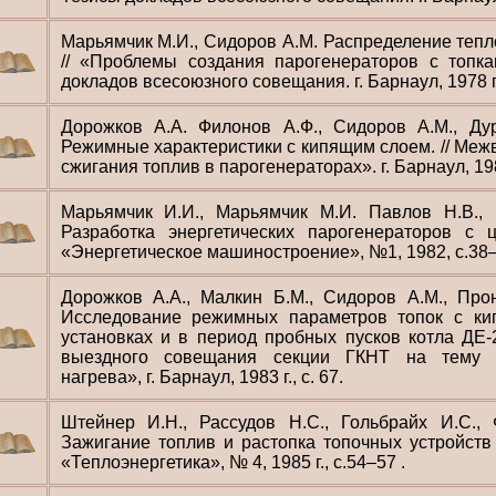
Марьямчик М.И., Сидоров А.М. Распределение теп
// «Проблемы создания парогенераторов с топк
докладов всесоюзного совещания. г. Барнаул, 1978 г
Дорожков А.А. Филонов А.Ф., Сидоров А.М., Дур
Режимные характеристики с кипящим слоем. // Меж
сжигания топлив в парогенераторах». г. Барнаул, 1981
Марьямчик И.И., Марьямчик М.И. Павлов Н.В., 
Разработка энергетических парогенераторов с ц
«Энергетическое машиностроение», №1, 1982, с.38–
Дорожков А.А., Малкин Б.М., Сидоров А.М., Прон
Исследование режимных параметров топок с ки
установках и в период пробных пусков котла ДЕ-
выездного совещания секции ГКНТ на тему «
нагрева», г. Барнаул, 1983 г., с. 67.
Штейнер И.Н., Рассудов Н.С., Гольбрайх И.С.,
Зажигание топлив и растопка топочных устройств
«Теплоэнергетика», № 4, 1985 г., с.54–57 .