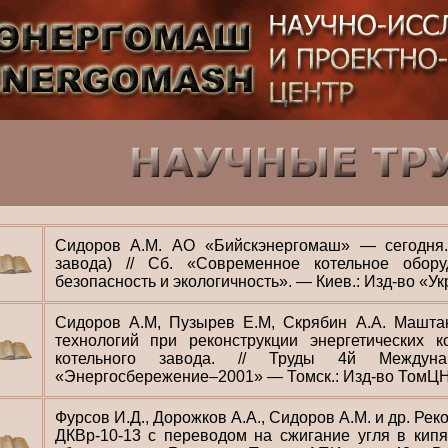
Сидоров А.М. АО «Бийскэнергомаш» — сегодня.
завода) // Сб. «Современное котельное обору
безопасность и экологичность». — Киев.: Изд-во «Укрт
Сидоров А.М, Пузырев Е.М, Скрябин А.А. Машта
технологий при реконструкции энергетических 
котельного завода. // Труды 4й Междунар
«Энергосбережение–2001» — Томск.: Изд-во ТомЦН
Фурсов И.Д., Дорожков А.А., Сидоров А.М. и др. Рек
ДКВр-10-13 с переводом на сжигание угля в кипя