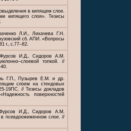
ловыделения в кипящем слое.
ами кипящего слоя». Тезисы
.
аченко Л.И., Лихачева Г.Н.
вузовский сб. АПИ. «Вопросы
 г., с.77–82.
Фурсов И.Д., Сидоров А.М.
иклонно–слоевой топкой. //
40.
ь Г.П., Пузырев Е.М. и др.
пящим слоем на стендовых
25-19ПС. // Тезисы докладов
Надежность поверхностей
 Фурсов И.Д., Сидоров А.М.
 в псевдоожиженном слое. //