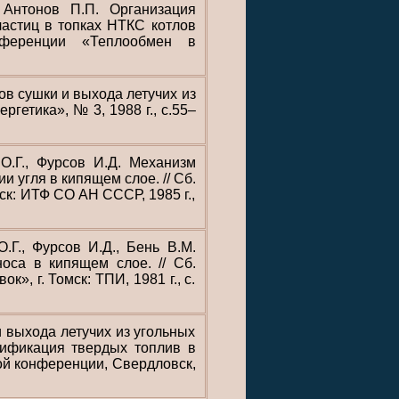
 Антонов П.П. Организация
астиц в топках НТКС котлов
нференции «Теплообмен в
в сушки и выхода летучих из
ргетика», № 3, 1988 г., с.55–
 О.Г., Фурсов И.Д. Механизм
 угля в кипящем слое. // Сб.
рск: ИТФ СО АН СССР, 1985 г.,
.Г., Фурсов И.Д., Бень В.М.
оса в кипящем слое. // Сб.
, г. Томск: ТПИ, 1981 г., с.
 выхода летучих из угольных
азификация твердых топлив в
ой конференции, Свердловск,