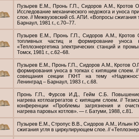
Пузырев Е.М., Пронь Г.П., Сидоров А.М., Кротов О.
Исследование механического недожога и уноса пр
слое. // Межвузовский сб. АПИ. «Вопросы сжигания т
Барнаул, 1981 г., с.70–77.
Пузырев Е.М., Пронь Г.П., Сидоров А.М., Кротов 
топливных частиц и формирование уноса 
«Теплоэнергетика электрических станций и промы
Томск, 1981 г., с.62–68.
Пузырев Е.М., Пронь Г.П., Сидоров А.М., Кротов О.
формирования уноса в топках с кипящим слоем. /
совещания секции ГКНТ на тему «Надежность
Ленинград – Барнаул, 1983 г., с.68.
Пронь Г.П., Фурсов И.Д., Гейм С.Б. Повышени
нагрева котлоагрегатов с кипящим слоем. // Тези
конференции «Проблемы загрязнения и очист
нагрева паровых котлов». — г. Батуми, 1988, с.81.
Пузырев Е.М., Стропус В.В., Сидоров А.М., Ильин Ю
сжигания угля в циркулирующем слое. // «Теплоэнерге