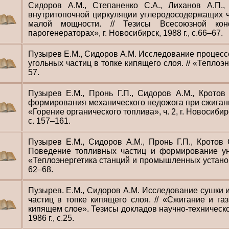
Сидоров А.М., Степаненко С.А., Лиханов А.П.,
внутритопочной циркуляции углеродосодержащих ч
малой мощности. // Тезисы Всесоюзной ко
парогенераторах», г. Новосибирск, 1988 г., с.66–67.
Пузырев Е.М., Сидоров А.М. Исследование процессо
угольных частиц в топке кипящего слоя. // «Теплоэне
57.
Пузырев Е.М., Пронь Г.П., Сидоров А.М., Кротов
формирования механического недожога при сжигании
«Горение органического топлива», ч. 2, г. Новосиби
с. 157–161.
Пузырев Е.М., Сидоров А.М., Пронь Г.П., Кротов О
Поведение топливных частиц и формирование ун
«Теплоэнергетика станций и промышленных установок»
62–68.
Пузырев. Е.М., Сидоров А.М. Исследование сушки и
частиц в топке кипящего слоя. // «Сжигание и г
кипящем слое». Тезисы докладов научно-техническ
1986 г., с.25.