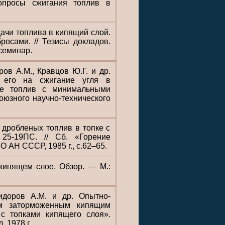
опросы сжигания топлив в
ачи топлива в кипящий слой.
осами. // Тезисы докладов.
 семинар.
ров А.М., Кравцов Ю.Г. и др.
м его на сжигание угля в
ие топлив с минимальными
оюзного научно-технического
 дробленых топлив в топке с
25-19ПС. // Сб. «Горение
СО АН СССР, 1985 г., с.62–65.
кипящем слое. Обзор. — М.:
Сидоров А.М. и др. Опытно-
ым заторможенным кипящим
 с топками кипящего слоя».
 1978 г.